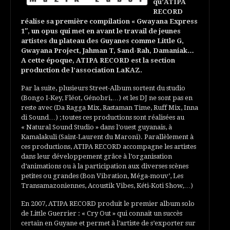
qu’ATIPA
RECORD
réalise sa première compilation « Gwayana Express
1″, un opus qui met en avant le travail de jeunes
artistes du plateau des Guyanes comme Little G,
Gwayana Project, Jahman T, Sand-Rah, Damaniak…
A cette époque, ATIPA RECORD est la section
production de l’association LaKAZ.
Par la suite, plusieurs Street-Album sortent du studio
(Bongo I-Key, Fléot, Génobri,…) et les DJ ne sont pas en
reste avec (Da Ragga Mix, Rastaman Time, Ruff Mix, Inna
di Sound…) ; toutes ces productions sont réalisées au
« Natural Sound Studio » dans l’ouest guyanais, à
Kamalakuli (Saint-Laurent du Maroni). Parallèlement à
ces productions, ATIPA RECORD accompagne les artistes
dans leur développement grâce à l’organisation
d’animations ou à la participation aux diverses scènes
petites ou grandes (Bon Vibration, Méga-mouv’, Les
Transamazoniennes, Acoustik Vibes, Kéti-Koti Show,…)
En 2007, ATIPA RECORD produit le premier album solo
de Little Guerrier : « Cry Out » qui connait un succès
certain en Guyane et permet à l’artiste de s’exporter sur