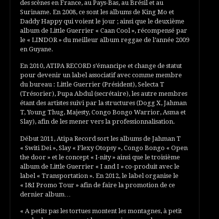
des scènes en France, au Pays-Bas, au Brésil et au
Suriname. En 2008, ce sont les albums de King Mo et
Daddy Happy qui voient le jour ; ainsi que le deuxième
album de Little Guerrier « Caan Cool », récompensé par
le « LINDOR » du meilleur album reggae de l’année 2009
en Guyane.
En 2010, ATIPA RECORD s’émancipe et change de statut
pour devenir un label associatif avec comme membre
du bureau : Little Guerrier (Président), Selecta T
(Trésorier), Pupa Abdul (secrétaire), les autre membres
étant des artistes suivi par la structures (Dogg X, Jahman
T, Young Thug, Majesty, Congo Bongo Warrior, Asma et
Slay), afin de les mener vers la professionnalisation.
Début 2011, Atipa Record sort les albums de Jahman T
« Switi Dei », Slay « Flexy Otopsy », Congo Bongo « Open
the door » et le concept « I-nity » ainsi que le troisième
album de Little Guerrier « I and I » co-produit avec le
label « Transportation ». En 2012, le label organise le
« I&I Promo Tour » afin de faire la promotion de ce
dernier album…
« A petits pas les tortues montent les montagnes, à petit